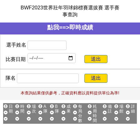
BWF2023世界壯年羽球錦標賽選拔賽 選手賽
事查詢
點我==>即時成績
選手姓名
比賽日期
隊名
本查詢結果僅供參考，正確資料應以資料提供單位為準!
日
時
場
A
B
成
每
耗
備
場
詳
期
間
次
隊
隊
果
局
用
註
館
細
分
時
數
間