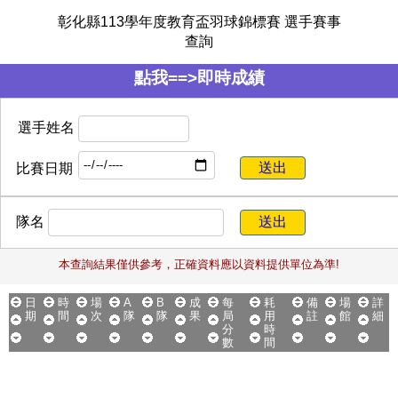
彰化縣113學年度教育盃羽球錦標賽 選手賽事
查詢
點我==>即時成績
選手姓名
比賽日期
隊名
本查詢結果僅供參考，正確資料應以資料提供單位為準!
日
時
場
A
B
成
每
耗
備
場
詳
期
間
次
隊
隊
果
局
用
註
館
細
分
時
數
間